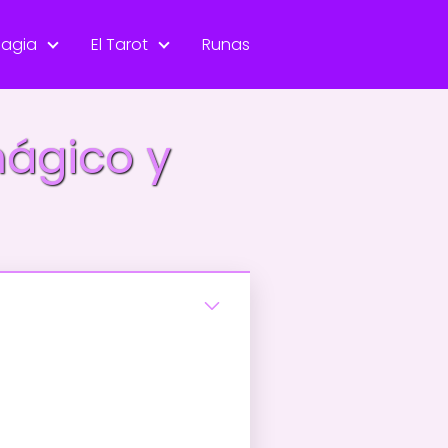
agia
El Tarot
Runas
mágico y