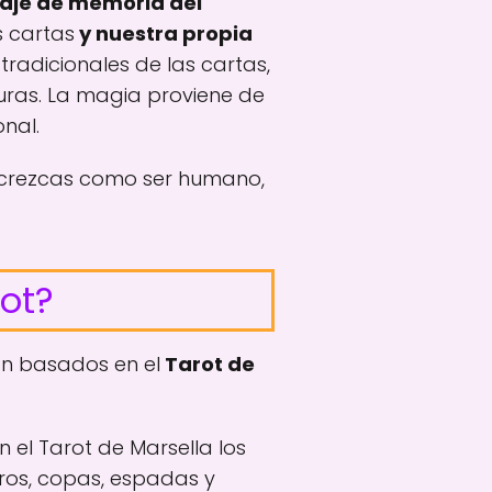
aje de memoria del
s cartas
y nuestra propia
radicionales de las cartas,
turas. La magia proviene de
nal.
 crezcas como ser humano,
ot?
án basados en el
Tarot de
 el Tarot de Marsella los
ros, copas, espadas y