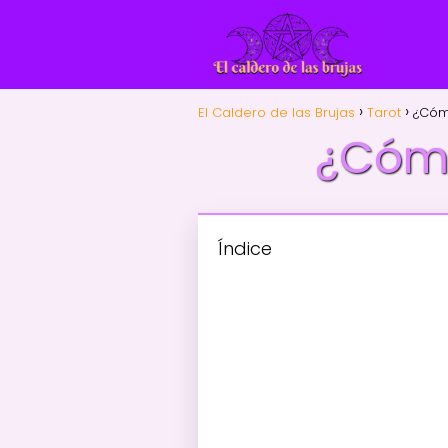
El Caldero de las Brujas
Tarot
¿Cóm
¿Cómo
Índice