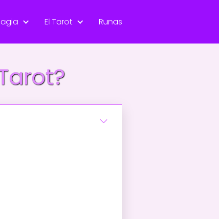
agia
El Tarot
Runas
Tarot?