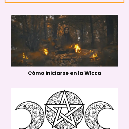
Respeta el medio ambiente:
Adopta hábitos sostenibles,
como reciclar o consumir de
manera consciente.
Fomenta el equilibrio interno y
externo:
Dedica tiempo a la
Cómo iniciarse en la Wicca
meditación, la introspección y la
conexión con los demás.
Explora la magia y la espiritualidad: