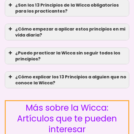
¿Son los 13 Principios de la Wicca obligatorios
para los practicantes?
¿Cómo empezar a aplicar estos principios en mi
vida diaria?
¿Puedo practicar la Wicca sin seguir todos los
principios?
¿Cómo explicar los 13 Principios a alguien que no
conoce la Wicca?
Practica la conexión con la
naturaleza:
Sal a caminar,
observa las fases de la Luna y
Más sobre la Wicca:
celebra los ciclos estacionales.
Artículos que te pueden
interesar