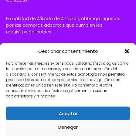
Contacto
En calidad de Afiliado de Amazon, obtengo ingresos
por las compras adscritas que cumplen los
requisitos aplicables
Gestionar consentimiento
SÍGUENOS EN FACEBOOK
Para ofrecer las mejores experiencias, utilizamos tecnologías como
las cookies para almacenar y/o acceder a la información del
dispositivo. El consentimiento de estas tecnologías nos permitirá
procesar datos como el comportamiento de navegación o las
identificaciones únicas en este sitio. No consentir o retirar el
consentimiento, puede afectar negativamente a ciertas
características y funciones.
Haz clic para aceptar cookies de
marketing y permitir este contenido
Aceptar
Denegar