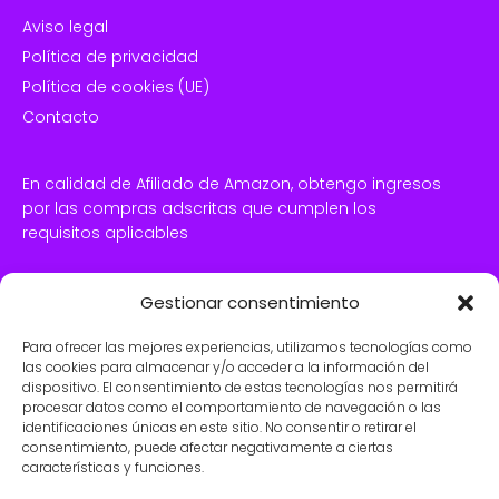
Aviso legal
Política de privacidad
Política de cookies (UE)
Contacto
En calidad de Afiliado de Amazon, obtengo ingresos
por las compras adscritas que cumplen los
requisitos aplicables
Gestionar consentimiento
SÍGUENOS EN FACEBOOK
Para ofrecer las mejores experiencias, utilizamos tecnologías como
las cookies para almacenar y/o acceder a la información del
dispositivo. El consentimiento de estas tecnologías nos permitirá
procesar datos como el comportamiento de navegación o las
identificaciones únicas en este sitio. No consentir o retirar el
consentimiento, puede afectar negativamente a ciertas
características y funciones.
Haz clic para aceptar cookies de